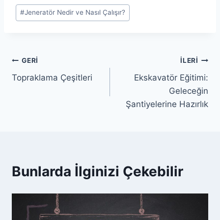
Post
#
Jeneratör Nedir ve Nasıl Çalışır?
Tags:
Yazı
GERI
İLERI
Topraklama Çeşitleri
Ekskavatör Eğitimi:
gezinmesi
Geleceğin
Şantiyelerine Hazırlık
Bunlarda İlginizi Çekebilir