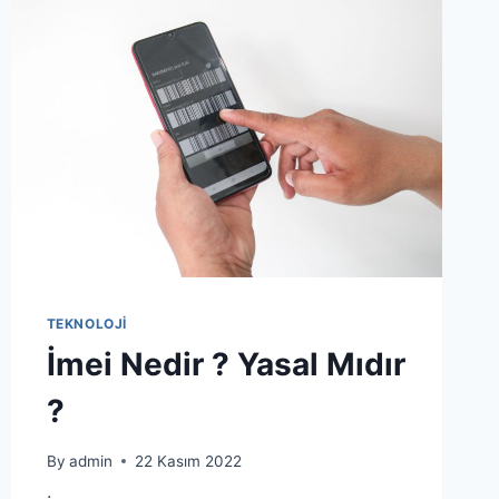
ALARMI
TEKNOLOJISI
NEDIR?
TEKNOLOJI
İmei Nedir ? Yasal Mıdır
?
By
admin
22 Kasım 2022