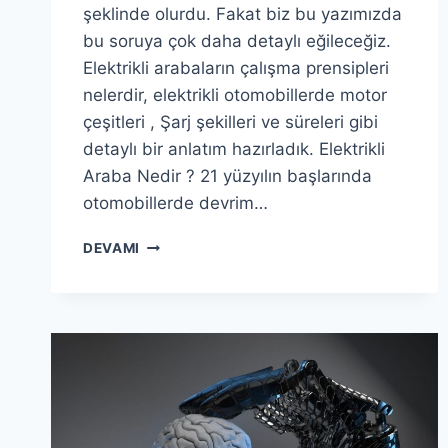
şeklinde olurdu. Fakat biz bu yazımızda
bu soruya çok daha detaylı eğileceğiz.
Elektrikli arabaların çalışma prensipleri
nelerdir, elektrikli otomobillerde motor
çeşitleri , Şarj şekilleri ve süreleri gibi
detaylı bir anlatım hazırladık. Elektrikli
Araba Nedir ? 21 yüzyılın başlarında
otomobillerde devrim…
ELEKTRIKLI
DEVAMI
ARABA
NEDIR
?
ELEKTRIKLI
ARABALARIN
ÇALIŞMA
PRENSIBI
?
ELEKTRIKLI