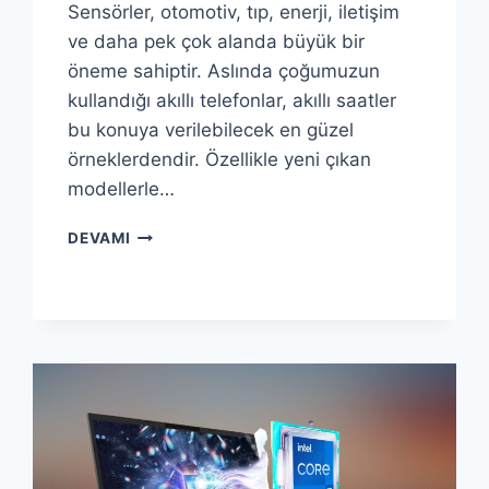
Sensörler, otomotiv, tıp, enerji, iletişim
ve daha pek çok alanda büyük bir
öneme sahiptir. Aslında çoğumuzun
kullandığı akıllı telefonlar, akıllı saatler
bu konuya verilebilecek en güzel
örneklerdendir. Özellikle yeni çıkan
modellerle…
SENSÖRLER
DEVAMI
NEDIR
?
SENSÖR
ÇEŞITLERI
VE
ÇALIŞMA
PRENSIPLERI
NELERDIR
?