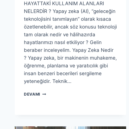
HAYATTAKİ KULLANIM ALANLARI
NELERDİR ? Yapay zeka (AI), “geleceğin
teknolojisini tanımlayan” olarak kısaca
özetlenebilir, ancak söz konusu teknoloji
tam olarak nedir ve hâlihazırda
hayatlarımızı nasıl etkiliyor ? Gelin
beraber inceleyelim. Yapay Zeka Nedir
? Yapay zeka, bir makinenin muhakeme,
öğrenme, planlama ve yaratıcılık gibi
insan benzeri becerileri sergileme
yeteneğidir. Teknik…
YAPAY
DEVAMI
ZEKA
NEDIR
?
GÜNLÜK
HAYATTAKI