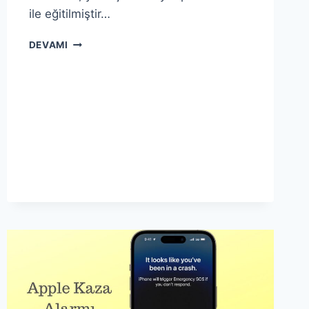
ile eğitilmiştir…
NEDIR
DEVAMI
BU
CHATGPT
?