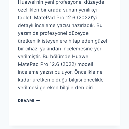
Huawei’nin yeni profesyonel düzeyde
özellikleri bir arada sunan yenilikçi
tableti MatePad Pro 12.6 (2022)’yi
detaylı inceleme yazısı hazırladık. Bu
yazımıda profesyonel düzeyde
üretkenlik isteyenlere hitap eden güzel
bir cihazı yakından incelemesine yer
verilmiştir. Bu bölümde Huawei
MatePad Pro 12.6 (2022) modeli
inceleme yazısı buluyor. Öncelikle ne
kadar üretken olduğu bilgisi öncelikle
verilmesi gereken bilgilerden biri….
HUAWEI
DEVAMI
MATEPAD
PRO
12.6
İNCELEMESI